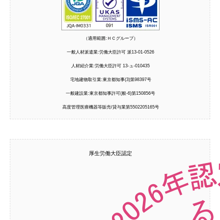
（適用範囲:ＨＣグループ）
一般人材派遣業:労働大臣許可 派13-01-0526
人材紹介業:労働大臣許可 13-ュ-010435
宅地建物取引業:東京都知事(3)第98397号
一般建設業:東京都知事許可(般-6)第150856号
高度管理医療機器等販売/貸与業第5502205165号
厚生労働大臣認定