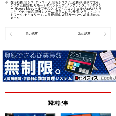
在宅勤務
,
情シス
,
テレワーク
,
情報システム
,
総務部
,
働き方改革
,
システム担当者
,
リモートデスクトップ
,
メンテナンス
,
ITリテラシ
ー
,
Google Meet
,
ヘルプデスク
,
オフィスコンシェルジェのひとり
ごと
,
ビデオ会議
,
基幹システム
,
新型コロナ
,
安価
,
クラウド
,
ネッ
トワーク
,
セキュリティ
,
人件費削減
,
WEBサーバー
,
Wi-fi
,
Skype
,
メール
関連記事