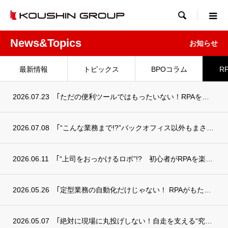

News&Topics
お知らせ
最新情報
トピックス
BPOコラム
R
2026.07.23
｢ただの便利ツールではもったいない！RPAを組織を変える武器にする方法｣を掲載
2026.07.08
｢“こんな業務まで!?”バックオフィス以外もまさかの自動化｣を掲載
2026.06.11
｢“上司をおっかけるロボ”!? 初心者がRPAを楽しく定着させる小さなコツ｣を掲載
2026.05.26
｢定型業務の自動化だけじゃない！ RPAがもたらす“＋αの効果”｣を掲載
2026.05.07
｢絶対に現場に丸投げしない！自走を支える“究極の安心サポート”とは？｣を掲載