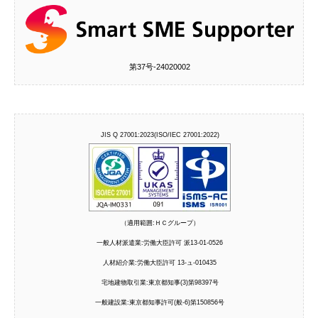
第37号‐24020002
JIS Q 27001:2023(ISO/IEC 27001:2022)
（適用範囲:ＨＣグループ）
一般人材派遣業:労働大臣許可 派13-01-0526
人材紹介業:労働大臣許可 13-ュ-010435
宅地建物取引業:東京都知事(3)第98397号
一般建設業:東京都知事許可(般-6)第150856号